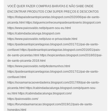
VOCÊ QUER FAZER COMPRAS BARATAS E NÃO SABE ONDE
ENCONTRAR PRODUTOS COM SUPER PREÇOS E DESCONTOS
https://listapaisdesantopicaretas.blogspot.com/2020/06/pai-de-santo-
picareta.html https://alguemconheceumpaidesantoserio.blogspot.com
https://www.paiosvaldo.net/p/quem-sou-eu.html
https://cabindadacalunga.blogspot.com
https://www.paiosvaldo.net/p/uso-e-privacidade.html
https://paidesantopicaretagoias.blogspot.com/2017/11/pai-de-santo-
confiavel https://paidesantopicaretagoias.blogspot.com/2016/01/pais-
de-santo-picaretas.html https://xopicaretass.blogspot.com/2018/02/pai-
de-santo-picareta-2018.html
https://www.paiosvaldo.net/p/testemunhos.html
https://paidesantopicaretagoias.blogspot.com/2017/11/pai-de-santo-
confiavel.html
https://sosamarracaoverdadeira.blogspot.com/2017/06/pai-de-santo-
picareta.html https://cabindadacalunga.blogspot.com/p/quem-sou-
eu.html https://cabindadacalunga.blogspot.com/
https://paiosvaldo.com/
https://forumdaamarracao.blogspot.com/2019/12/pais-de-santo-
honestos.html